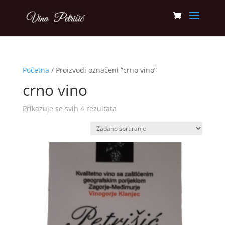
Početna
/ Proizvodi označeni “crno vino”
crno vino
Prikazuje se svih 4 rezultata