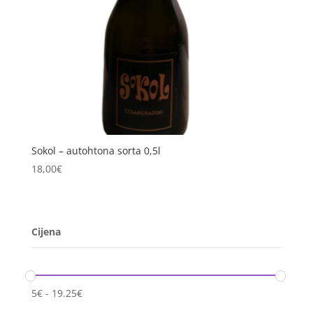
Sokol – autohtona sorta 0,5l
18,00
€
Cijena
5
€
-
19.25
€