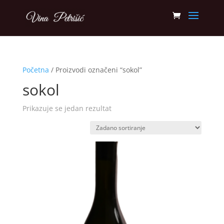
Početna
/ Proizvodi označeni “sokol”
sokol
Prikazuje se jedan rezultat