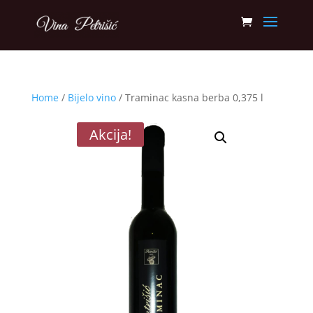
Home
/
Bijelo vino
/ Traminac kasna berba 0,375 l
Akcija!