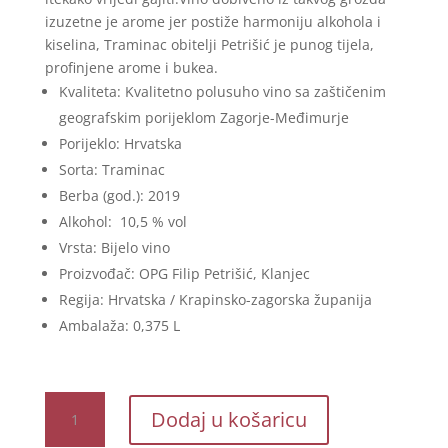
izuzetne je arome jer postiže harmoniju alkohola i
kiselina, Traminac obitelji Petrišić je punog tijela,
profinjene arome i bukea.
Kvaliteta
: Kvalitetno polusuho vino sa zaštičenim
geografskim porijeklom Zagorje-Međimurje
Porijeklo
: Hrvatska
Sorta
: Traminac
Berba (god.)
: 2019
Alkohol
: 10,5 % vol
Vrsta
: Bijelo vino
Proizvođač
: OPG Filip Petrišić, Klanjec
Regija
: Hrvatska / Krapinsko-zagorska županija
Ambalaža
: 0,375 L
Traminac
Dodaj u košaricu
kasna